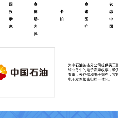
国
赛
赛
衣
投
德
卡
诺
恋
泰
斯-
帕
医
中
康
奔
疗
国
驰
为中石油某省分公司提供员工
销业务中的电子发票收票，验
查重，云存储和电子归档，实
电子发票报账归档一体化。