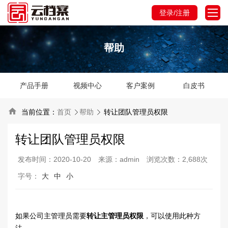
登录/注册
帮助
产品手册
视频中心
客户案例
白皮书

当前位置：
首页
帮助
转让团队管理员权限


转让团队管理员权限
发布时间：2020-10-20
来源：admin
浏览次数：2,688次
字号：
大
中
小
如果公司主管理员需要
转让主管理员权限
，可以使用此种方