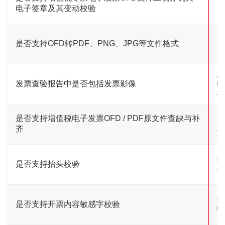
电子签章及其变动校验
是否支持OFD转PDF、PNG、JPG等文件格式
如
发票查验报告中是否包括发票影像
P
发
是否支持增值税电子发票OFD / PDF原文件查缺与补
自
上
齐
注
是否支持抬头校验
并
注
是否支持开票内容敏感字校验
验